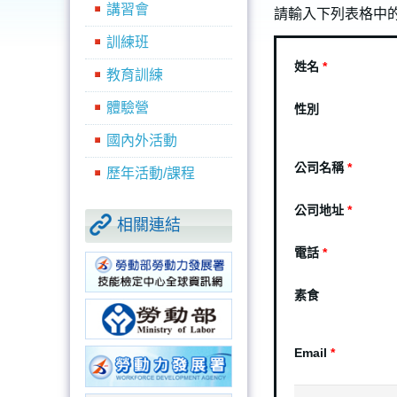
講習會
請輸入下列表格中
訓練班
姓名
*
教育訓練
體驗營
性別
國內外活動
公司名稱
*
歷年活動/課程
公司地址
*
相關連結
電話
*
素食
Email
*