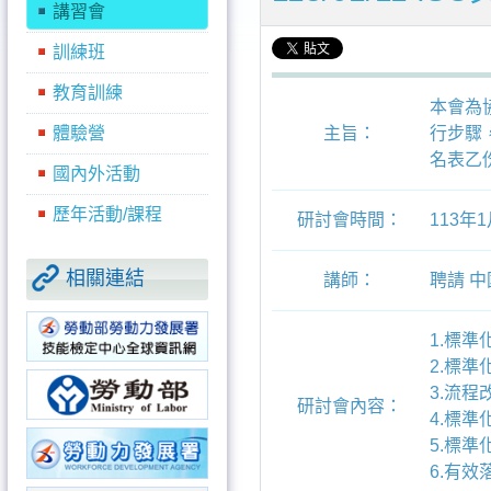
講習會
訓練班
教育訓練
本會為
體驗營
主旨：
行步驟
名表乙
國內外活動
歷年活動/課程
研討會時間：
113年
相關連結
講師：
聘請 
1.標
2.標
3.流
研討會內容：
4.標
5.標
6.有