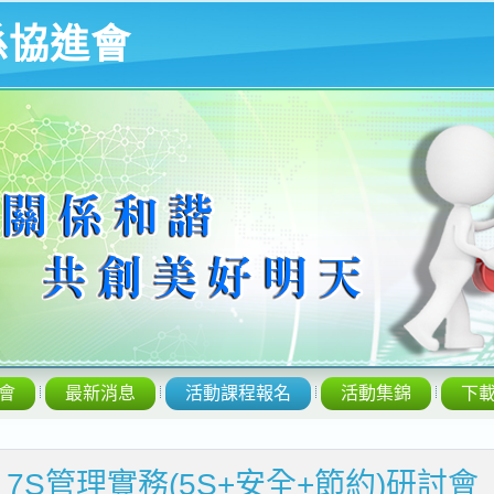
係協進會
會
最新消息
活動課程報名
活動集錦
下
/25 7S管理實務(5S+安全+節約)研討會