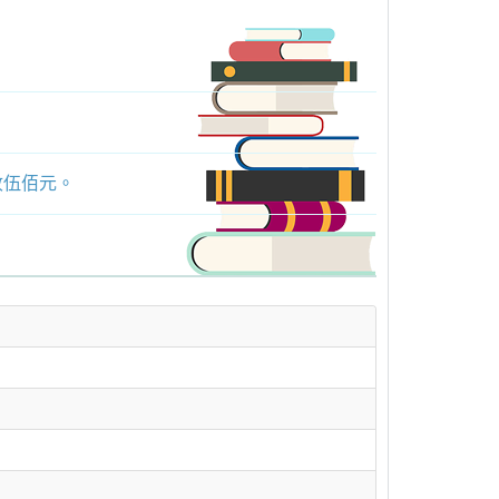
收伍佰元。