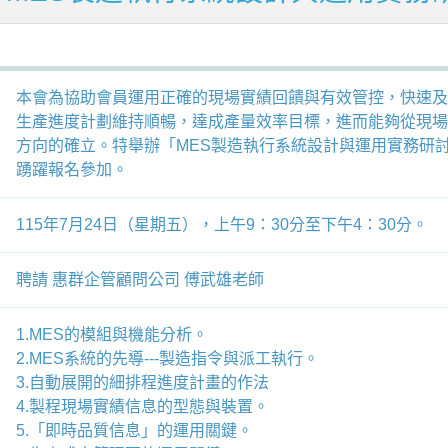
本會為協助會員運用正確的現場實績回饋與有效管控，快速及
生產進度計劃維持順暢，達成產量效率目標，進而能夠從現場
方向的確立。特舉辦「MES製造執行系統設計與運用實務研
踴躍報名參加。
115年7月24日（星期五），上午9：30分至下午4：30分。
聘請 惠群企管顧問公司 傅武雄老師
1.MES的模組與機能分析。
2.MES系統的先導---製造指令與派工執行。
3.自動展開的細排程進度計畫的作法
4.製程現場實績信息的型態與裝置。
5.「即時品質信息」的運用關鍵。