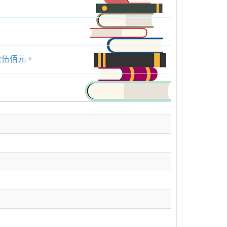
收伍佰元。