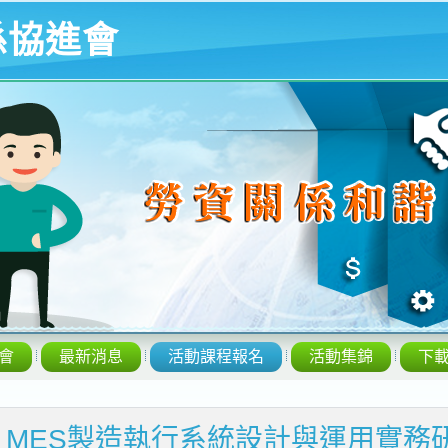
係協進會
會
最新消息
活動課程報名
活動集錦
下
7/24 MES製造執行系統設計與運用實