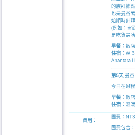
的膜拜據點
也是曼谷著
始順時針
(例如：背
是吃貨最
早餐：
飯
住宿：
W B
Anantara
第5天
曼谷 
今日在遊
早餐：
飯
住宿：
溫
團
費：NT3
費用：
團費包含