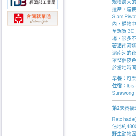
規模最大
遺產，這使
Siam 
內，購物
至想買 3
場，很多不
著湄南河
湄南河的
罩整個夜色
於當地時間 
早餐：
可樂
住宿：
Ibi
Surawong 
第2天
賽福瑞
Ratc h
佔地約48
野生動物