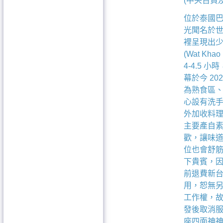
(中央百貨及
位於泰國巴蜀
光聞名於
裡呈現出
(Wat 
4-4.5
幕於今 2
為熟食區、
心設有洗
外加收料理
主要產自素
歡，讓味道
位也會舒筋
下貴賓，
前退費新台
用，恕無另
工作權，
發後取消服
座四面神神壇