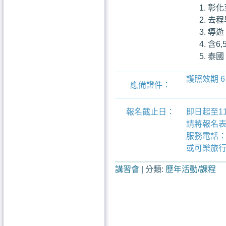
彰化
去程
導遊
含6
泰國
護照效期 
應備證件：
報名截止日：
即日起至11
請將報名表
服務電話：7
​或可樂旅行
講習會
|
分類:
歷年活動/課程