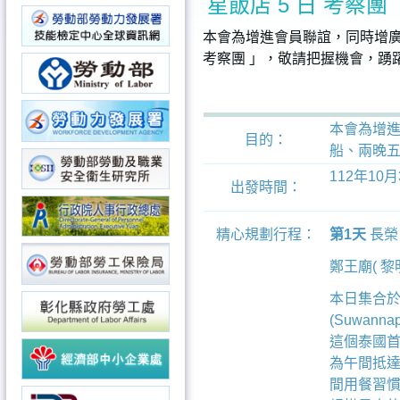
星飯店 5 日 考察團
本會為增進會員聯誼，同時增廣
考察團 」，敬請把握機會，踴
本會為增進
目的：
船、兩晚五
112年10月
出發時間：
精心規劃行程：
第1天
長榮 
鄭王廟( 黎
本日集合
(Suwa
這個泰國
為午間抵達
間用餐習慣