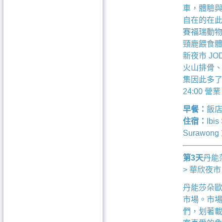
車，體驗
自在的在
賽福瑞動物
頸鹿餵食體驗
新夜市 J
火山排骨、
集因此多了
24:00
早餐：
飯
住宿：
Ibi
Surawong 
第3天
丹能
> 華欣夜市
丹能莎朵歐
市場。市
們，划著