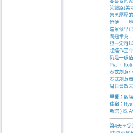
客喜愛的
笑鐵路(美
架黑壓壓
們便一一
這景像早
間通常為： 06
證一定可以
起運作至
仍是一處值
Pia 、
泰式創意
泰式創意商
周日會改去周
早餐：
飯
住宿：
Hyat
新館 ) 或 AV
第4天
享受悠