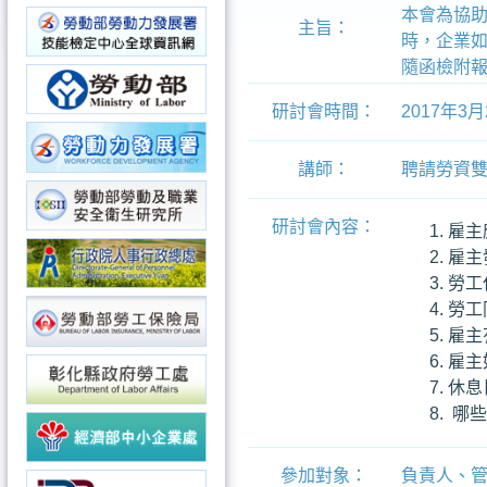
本會為協
主旨：
時，企業
隨函檢附
研討會時間：
2017年3月
講師：
聘請勞資雙
研討會內容：
雇主
雇主
勞工
勞工
雇主
雇主
休息
哪些
參加對象：
負責人、